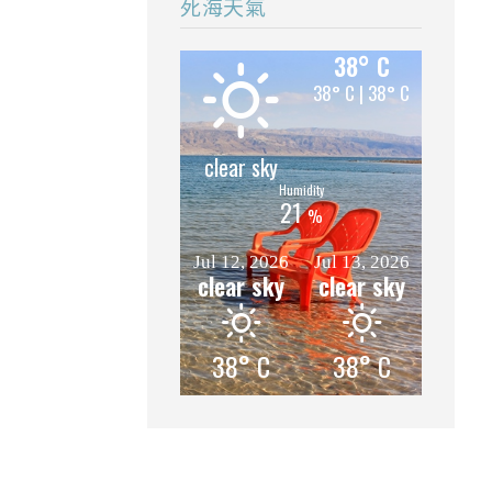
死海天氣
38° C
38° C | 38° C
clear sky
21
%
Jul 12, 2026
Jul 13, 2026
clear sky
clear sky
38° C
38° C