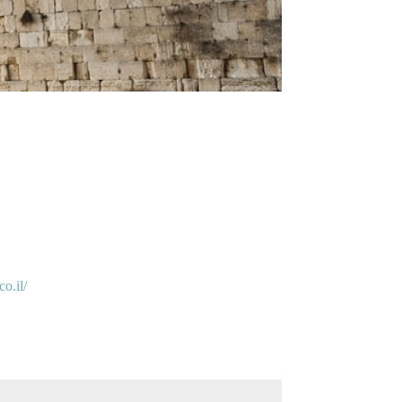
o.il/