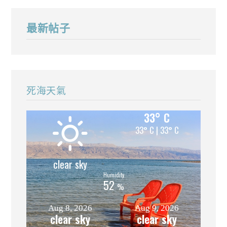
最新帖子
死海天氣
33° C
33° C | 33° C
clear sky
52
%
Aug 8, 2026
Aug 9, 2026
clear sky
clear sky